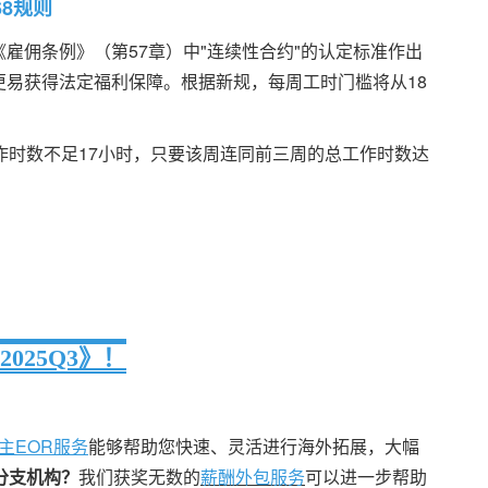
68规则
《雇佣条例》（第57章）中"连续性合约"的认定标准作出
雇员更易获得法定福利保障。根据新规，每周工时门槛将从18
作时数不足17小时，只要该周连同前三周的总工作时数达
 2025Q3》！
主EOR服务
能够帮助您快速、灵活进行海外拓展，大幅
分支机构？
我们获奖无数的
薪酬外包服务
可以进一步帮助