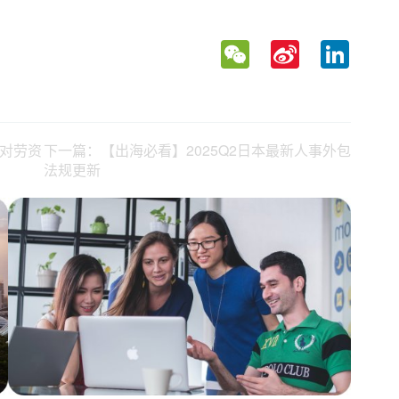
WeChat
Sina
LinkedIn
Weibo
"对劳资
下一篇：【出海必看】2025Q2日本最新人事外包
法规更新