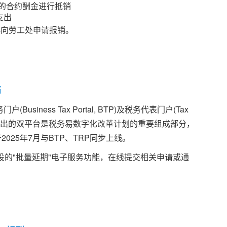
的合约酬金进行抵销
支出
再向劳工处申请报销。
站
iness Tax Portal, BTP)及税务代表门户(Tax
注册服务。此次推出的双平台是税务易数字化改革计划的重要组成部分，
也按计划于2025年7月与BTP、TRP同步上线。
设的"批量延期"电子服务功能，在线提交相关申请或通