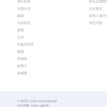
澳大利亚
职业过渡服
中国台湾
企业服务
越南
其他人事外
马来西亚
常见问答
泰国
日本
印度尼西亚
韩国
菲律宾
新西兰
柬埔寨
© 2025 Links International
沪ICP备 19001480号