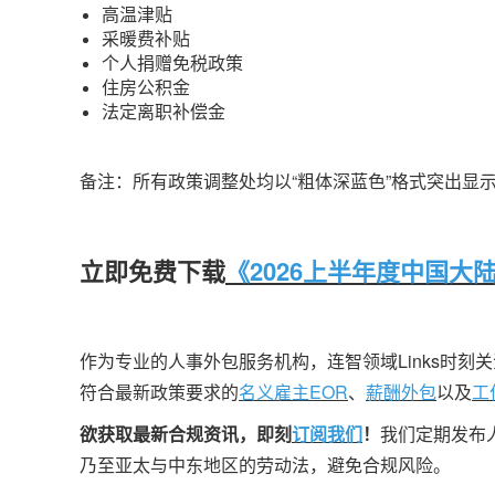
高温津贴
采暖费补贴
个人捐赠免税政策
住房公积金
法定离职补偿金
备注：所有政策调整处均以“粗体深蓝色”格式突出显
立即免费下载
《2026上半年度中国大
作为专业的人事外包服务机构，连智领域Links时
符合最新政策要求的
名义雇主EOR
、
薪酬外包
以及
工
欲获取最新合规资讯，即刻
订阅我们
！
我们定期发布
乃至亚太与中东地区的劳动法，避免合规风险。